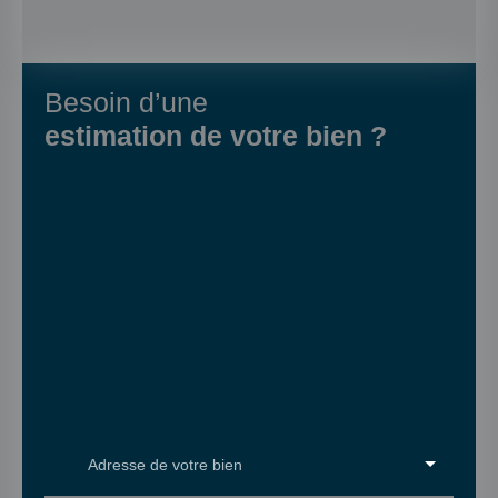
Besoin d’une
estimation de votre bien ?
Nous mettons à votre disposition un service d'estimation
immobilière en ligne, rapide et facile à utiliser. Ce service
vous permettra d'obtenir une
première indication de la
valeur de votre bien immobilier
, sous forme d'une
fourchette tarifaire instantanée.
Cependant, il est important de noter que cette estimation
en ligne ne remplace pas une évaluation précise
effectuée par un agent immobilier professionnel.
Adresse de votre bien