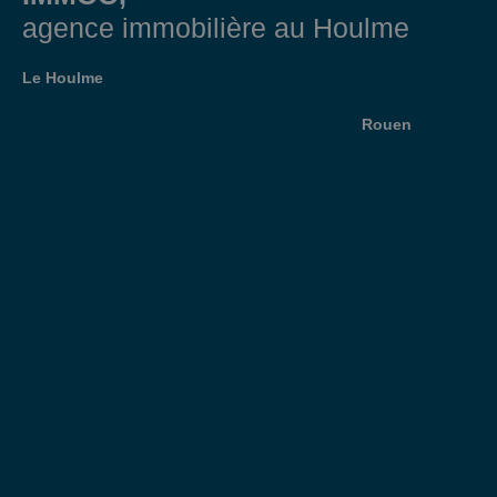
agence immobilière au Houlme
Le Houlme
est une petite ville française située dans le
département de la Seine-Maritime en région Normandie. Située
à environ 10 kilomètres au sud-est de la ville de
Rouen
, on y
retrouve un
cadre de vie plutôt agréable
avec une
atmosphère rurale. Elle est plutôt bien desservie par les
transports communs puisque vous êtes à approximativement
1h30 à 2h de Paris en TGV. Entourée de champs, de bois et de
collines, c'est un endroit idéal pour les promenades et les
activités de plein air.
Notre
agence immobilière au Houlme
vous aide à mener vos
projets immobiliers à bien. Nos 14 collaborateurs passionnés
connaissent parfaitement le marché et ses spécificités. Chez
IMMÖÖ, le service est dans notre ADN et nous vous proposons
un accompagnement personnalisé. En plus, grâce à un compte
extranet vendeur, vous avez accès à la liste de nos actions, nos
relances clients et comptes-rendus.
Avec plus de
1500 réalisations
à son actif, notre agence