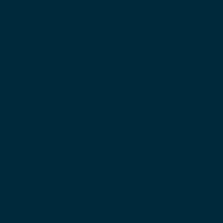
immobilière au Houlme s'engage à atteindre votre entière
satisfaction. En nous confiant votre propriété, vous bénéficiez
d'un accompagnement complet à chaque étape. Nous
produisons des vidéos de haute qualité et organisons des visites
virtuelles attractives. Par la suite, nous effectuons une analyse
détaillée pour évaluer la valeur marchande de votre bien. Nous
diffusons ensuite votre annonce sur plus de
110 plateformes
professionnelles
et divers réseaux sociaux. Nous gérons
également les visites physiques pour mieux présenter votre
propriété aux potentiels acheteurs.
Notre priorité est de mettre en valeur votre logement afin de
répondre rapidement et efficacement à vos exigences
immobilières. Située au Houlme, notre agence valorise avant
tout le
rapport humain
. Vous profitez des services d'un agent
entièrement dédié à votre dossier ainsi que de nombreux
avantages exclusifs, tels que l'entretien du jardin, le nettoyage,
la coordination de rénovations, et un service de conciergerie,
parmi d'autres.
Si vous êtes convaincu par notre savoir-faire ou si vous avez