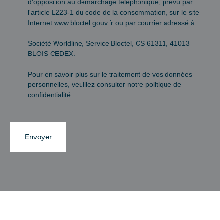
d'opposition au démarchage téléphonique, prévu par
l'article L223-1 du code de la consommation, sur le site
Internet www.bloctel.gouv.fr ou par courrier adressé à :
Société Worldline, Service Bloctel, CS 61311, 41013
BLOIS CEDEX.
Pour en savoir plus sur le traitement de vos données
personnelles, veuillez consulter notre
politique de
confidentialité
.
Envoyer