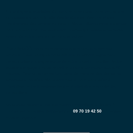
En tant que spécialistes du marché rouennais, nous avons une
connaissance approfondie des tendances, des prix et des
préférences des acheteurs locaux. Nous utilisons cette expertise
pour vous fournir une évaluation précise qui reflète la véritable
valeur de votre bien sur le marché actuel.
Chez IMMÖÖ, nous comprenons que
chaque client est
unique
. C'est pourquoi nous offrons un accompagnement
personnalisé à chaque étape de votre projet immobilier. Notre
équipe s'engage à vous remettre un
avis de valeur sous 48
heures
. Cela vous permettant ainsi de prendre des décisions
éclairées et rapides. Nous sommes là pour vous aider à
maximiser votre investissement et à atteindre vos objectifs
immobiliers.
Vous avez besoin d'une estimation immobilière à Rouen ?
Contactez-nous dès maintenant au
09 70 19 42 50
ou rendez-
vous en agence.