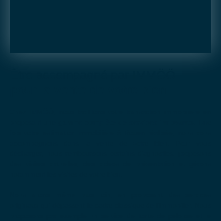
Être accompagné par IMMÖÖ
pour la vente de votre bien
Chez IMMÖÖ, nous facilitons votre transaction immobilière en
proposant une
gamme complète de services innovants
. Une
fois votre estimation immobilière à Rouen réalisée, nous vous
accompagnons dans la vente de votre bien. Pour vous
décharger, nous remboursons certains diagnostics, proposons
des visites virtuelles, des vidéos de présentation et gérons
notamment les visites de votre bien.
Nous allons même plus loin, en proposant des services
originaux qui dépassent le cadre classique de l'immobilier. Nous
proposons par exemple un service de tonte de pelouse et le