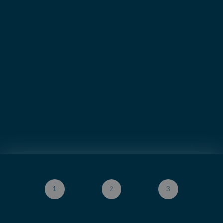
obtenir
votre
évaluation en ligne
en quelques clics
Faire une estimation en ligne de votre
bien à Rouen avec IMMÖÖ est rapide
et simple. En deux minutes, obtenez
une première évaluation de votre bien.
Cela vous permet de gagner du temps
et d'initier votre projet immobilier avec
une base fiable.
1
2
3
Votre bien