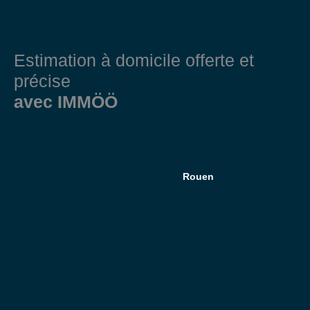
Estimation à domicile offerte et
précise
avec IMMÖÖ
Notre agence, IMMÖÖ, est votre partenaire de confiance pour
tous vos projets immobiliers à Rouen. Nous sommes
spécialistes du marché local et nous nous engageons à vous
fournir une
estimation immobilière à
Rouen
offerte pour votre
propriété.
Il est crucial de passer par un professionnel pour l'estimation de
votre bien. Le marché immobilier est complexe et en constante
évolution. Sans une
connaissance précise du marché local
et
une expérience approfondie, il est facile de surestimer ou de
sous-estimer la valeur de votre bien. Une surestimation pourrait
rendre la vente difficile, tandis qu'une sous-estimation pourrait
vous faire perdre de l'argent.