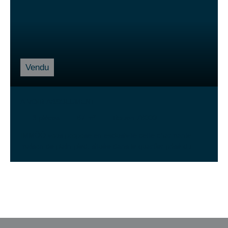
Vendu
A VOIR ABSOLUMENT
3
pièces
67
m²
Rouen 76000
IMMÖÖ vous propose en exclusivité cette charmante
maison de plain-pied, située dans le quartier prisé du
Mont-Gargan, à seulement 20 minutes à pied du centre-
ville de Rouen. Nichée dans un environnement verdoyant
et paisible, cette maison individuelle de 67 m² est parfaite
pour une famille ou un couple en quête de calme et de
confort. Son séjour lumineux de 20 m² est idéal pour
partager des moments conviviaux, tandis que la cuisine
aménagée et équipée offre un espace fonctionnel pour