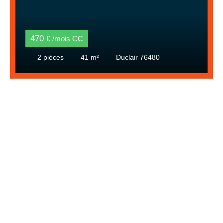
470
€ /mois CC
2
pièces
41
m²
Duclair 76480