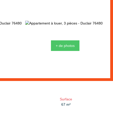
+ de photos
Surface
67
m²