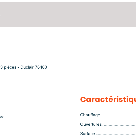
e
3 pièces - Duclair 76480
Caractéristiq
Chauffage
se
Ouvertures
Surface