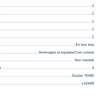
3
2
1
1
1
En bon état
Aménagée et équipée/Coin cuisine
Non meublé
t
3
Duclair 76480
LA2688