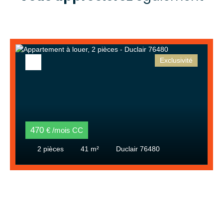
Exclusivité
470
€ /mois CC
2
pièces
41
m²
Duclair 76480