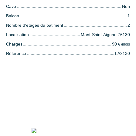
Cave
Non
Balcon
1
Nombre d'étages du bâtiment
2
Localisation
Mont-Saint-Aignan 76130
Charges
90
€ /mois
Référence
LA2130