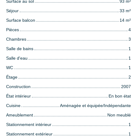
Surface au sol
93
m²
Séjour
33
m²
Surface balcon
14
m²
Pièces
4
Chambres
3
Salle de bains
1
Salle d'eau
1
WC
1
Étage
2
Construction
2007
État intérieur
En bon état
Cuisine
Aménagée et équipée/Indépendante
Ameublement
Non meublé
Stationnement intérieur
1
Stationnement extérieur
1