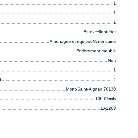
1
1
1
En excellent état
Aménagée et équipée/Américaine
Entièrement meublé
Non
1
t
4
Mont-Saint-Aignan 76130
100
€ /mois
LA2269