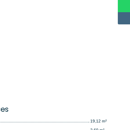
ces
19,12 m²