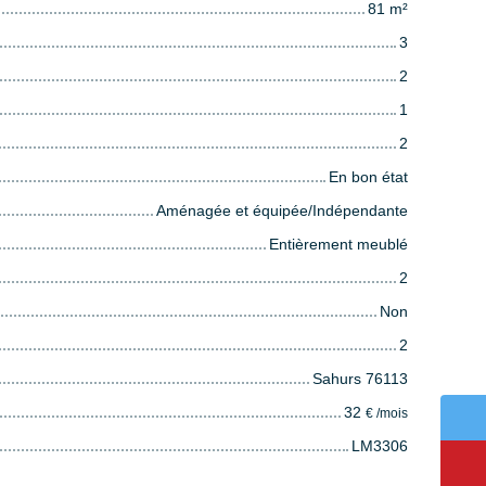
81
m²
3
2
1
2
En bon état
Aménagée et équipée/Indépendante
Entièrement meublé
2
Non
2
Sahurs 76113
32
€ /mois
LM3306