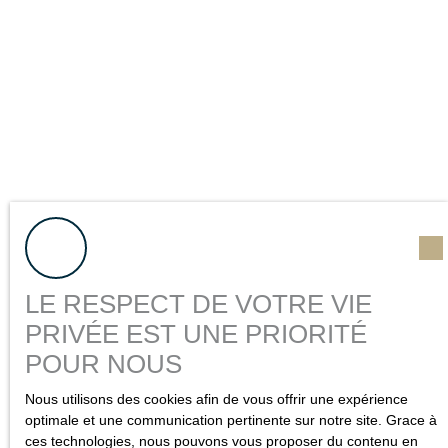
Propriétaire d'un bien
à estimer
?
LE RESPECT DE VOTRE VIE
Si vous possédez un appartement, une maison ou un
PRIVÉE EST UNE PRIORITÉ
terrain dont vous souhaitez connaître le prix, vous frappez
POUR NOUS
à la bonne porte en vous adressant à nous. Chez
IMMÖÖ, nous réalisons votre évaluation immobilière sous
Nous utilisons des cookies afin de vous offrir une expérience
48h, avec dossier complet.
C'est fiable et sans frais.
optimale et une communication pertinente sur notre site. Grace à
ces technologies, nous pouvons vous proposer du contenu en