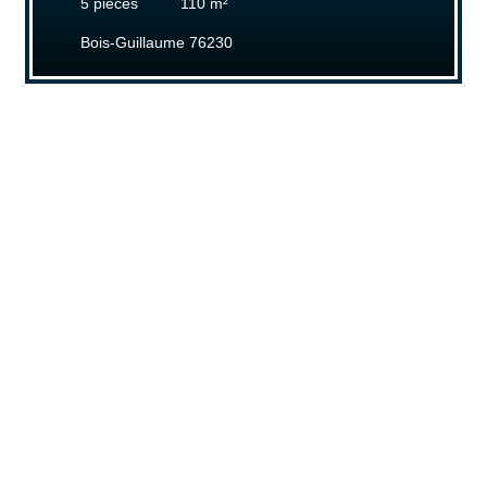
5
pièces
110
m²
Bois-Guillaume 76230