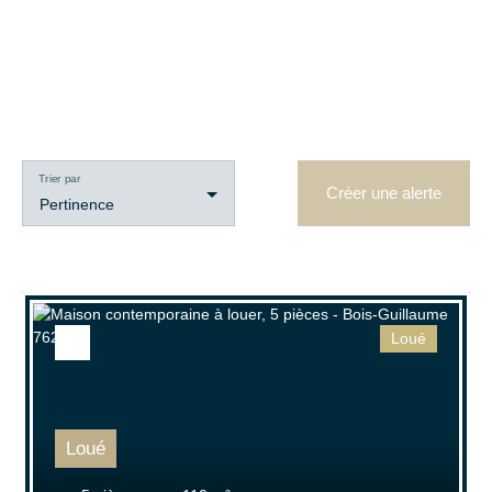
Type de bien
Maison Contemporaine
Localisation
Bois-Guillaume (76230)
Trier par
Créer une alerte
Pertinence
Loyer max (€/mois)
Surface min (m²)
Loué
Rechercher
Loué