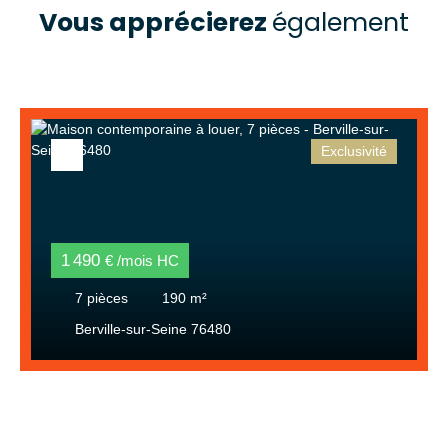
Vous apprécierez
également
Exclusivité
1 490
€ /mois HC
7
pièces
190
m²
Berville-sur-Seine 76480