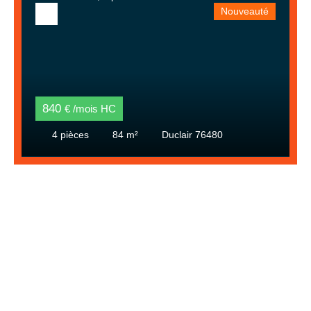
Nouveauté
840
€ /mois HC
4
pièces
84
m²
Duclair 76480