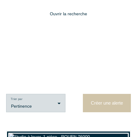
Ouvrir la recherche
Type d'offre
Location
Type de bien
Studio
Localisation
Trier par
Créer une alerte
Pertinence
Loyer max (€/mois)
Surface min (m²)