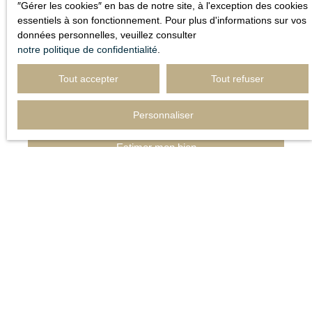
terrain dont vous souhaitez connaître le prix, vous frappez
″Gérer les cookies″ en bas de notre site, à l'exception des cookies
à la bonne porte en vous adressant à nous. Chez
essentiels à son fonctionnement. Pour plus d'informations sur vos
IMMÖÖ, nous réalisons votre évaluation immobilière sous
données personnelles, veuillez consulter
48h, avec dossier complet.
C'est fiable et sans frais.
notre politique de confidentialité
.
Tout accepter
Tout refuser
Adresse de votre bien
Personnaliser
Estimer mon bien