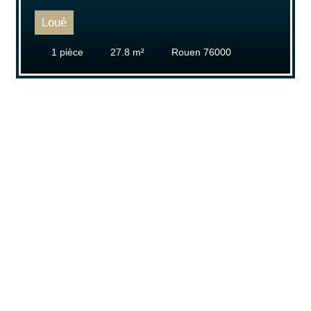
Loué
1
pièce
27.8
m²
Rouen 76000