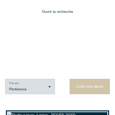
Ouvrir la recherche
Type d'offre
Location
Type de bien
Studio
Localisation
Rouen (76000)
Trier par
Créer une alerte
Pertinence
Loyer max (€/mois)
Surface min (m²)