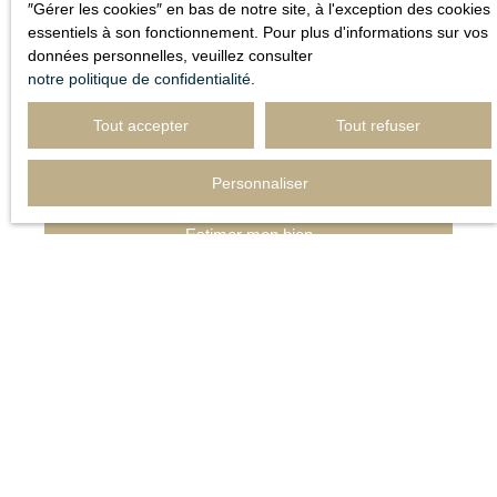
terrain dont vous souhaitez connaître le prix, vous frappez
″Gérer les cookies″ en bas de notre site, à l'exception des cookies
à la bonne porte en vous adressant à nous. Chez
essentiels à son fonctionnement. Pour plus d'informations sur vos
IMMÖÖ, nous réalisons votre évaluation immobilière sous
données personnelles, veuillez consulter
48h, avec dossier complet.
C'est fiable et sans frais.
notre politique de confidentialité
.
Tout accepter
Tout refuser
Adresse de votre bien
Personnaliser
Estimer mon bien