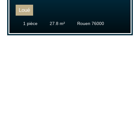
Loué
1
pièce
27.8
m²
Rouen 76000