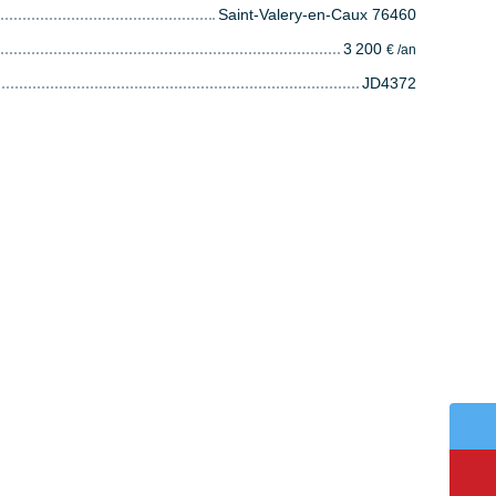
Saint-Valery-en-Caux 76460
3 200
€ /an
JD4372