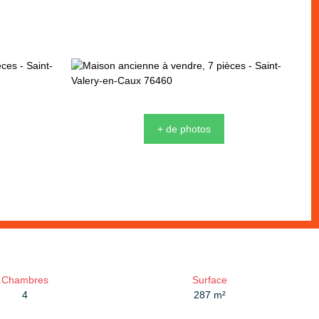
+ de photos
Chambres
Surface
4
287
m²