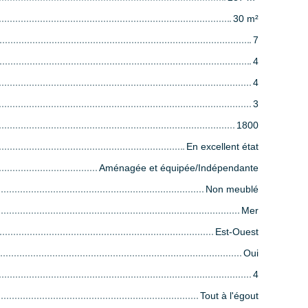
30
m²
7
4
4
3
1800
En excellent état
Aménagée et équipée/Indépendante
Non meublé
Mer
Est-Ouest
Oui
4
Tout à l'égout