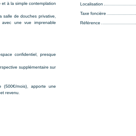
e et à la simple contemplation
Localisation
Taxe foncière
 salle de douches privative,
ce avec une vue imprenable
Référence
space confidentiel, presque
erspective supplémentaire sur
re (500€/mois), apporte une
et revenu.