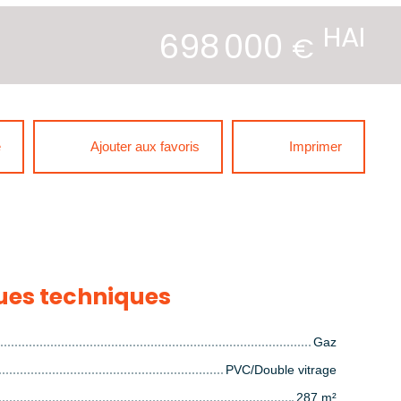
HAI
698 000
€
e
Ajouter aux favoris
Imprimer
ues techniques
Gaz
PVC/Double vitrage
287
m²