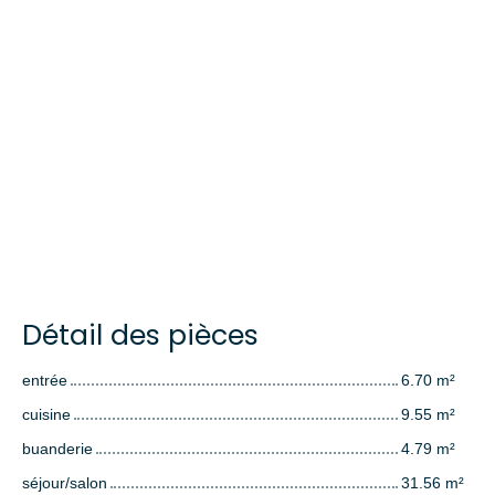
Détail des pièces
entrée
6.70 m²
cuisine
9.55 m²
buanderie
4.79 m²
séjour/salon
31.56 m²