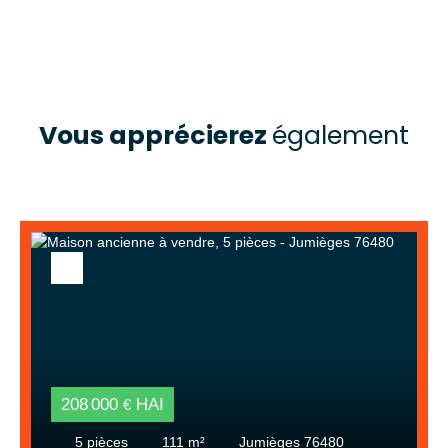
Vous apprécierez
également
208 000
HAI
€
5
pièces
111
m²
Jumièges 76480