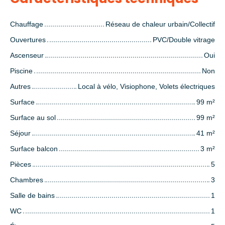
Chauffage
Réseau de chaleur urbain/Collectif
Ouvertures
PVC/Double vitrage
Ascenseur
Oui
Piscine
Non
Autres
Local à vélo, Visiophone, Volets électriques
Surface
99
m²
Surface au sol
99
m²
Séjour
41
m²
Surface balcon
3
m²
Pièces
5
Chambres
3
Salle de bains
1
WC
1