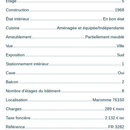
Étage
5
Construction
1968
État intérieur
En bon état
Cuisine
Aménagée et équipée/Indépendante
Ameublement
Partiellement meublé
Vue
Ville
Exposition
Sud
Stationnement intérieur
1
Cave
Oui
Balcon
2
Nombre d'étages du bâtiment
8
Localisation
Maromme 76150
Charges
289
€ /mois
Taxe foncière
2 132
€ /an
Référence
FR 3282