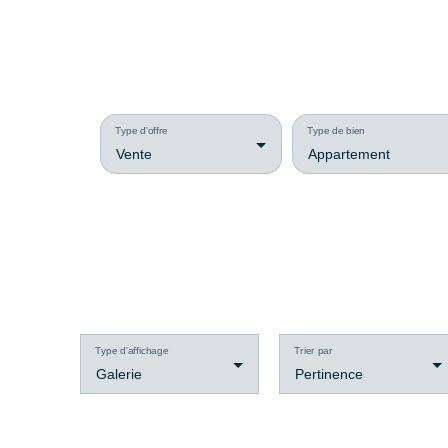
Type d'offre
Type de bien
Vente
Appartement
Type d'affichage
Trier par
Galerie
Pertinence