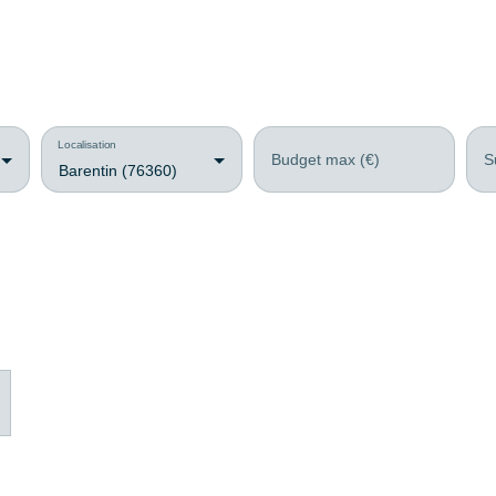
Localisation
Budget max (€)
S
Barentin (76360)