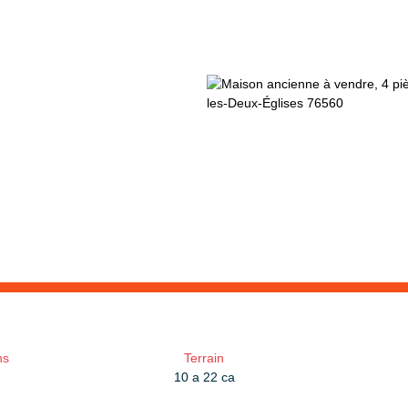
ns
Terrain
10 a 22 ca