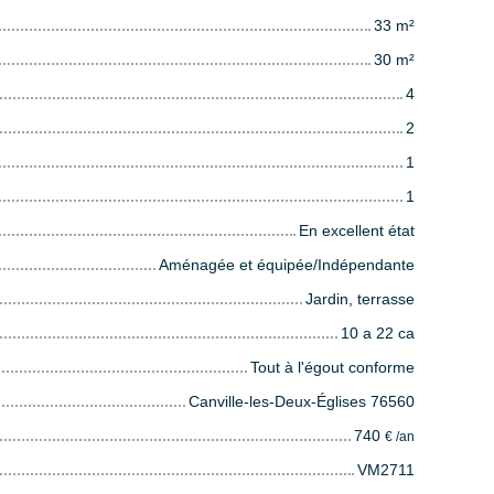
33
m²
30
m²
4
2
1
1
En excellent état
Aménagée et équipée/Indépendante
Jardin, terrasse
10 a 22 ca
Tout à l'égout conforme
Canville-les-Deux-Églises 76560
740
€ /an
VM2711