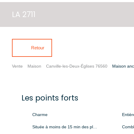
LA 2711
Retour
Vente
Maison
Canville-les-Deux-Églises 76560
Maison anci
Les points forts
Charme
Entiè
Située à moins de 15 min des plages
Combl