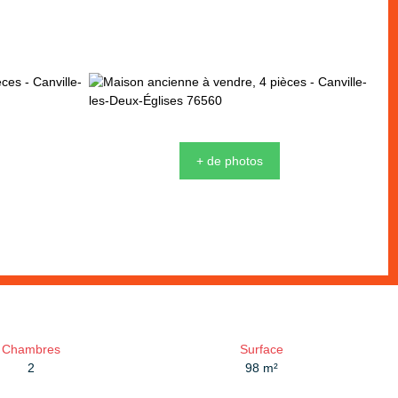
+ de photos
Chambres
Surface
2
98
m²