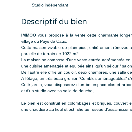
Studio indépendant
Descriptif du bien
IMMÖÖ
vous propose à la vente cette charmante longèr
village du Pays de Caux.
Cette maison vivable de plain-pied, entièrement rénovée a
parcelle de terrain de 1022 m2.
La maison se compose d’une vaste entrée agrémentée en b
une cuisine aménagée et équipée ainsi qu'un séjour / salo
De l'autre elle offre un couloir, deux chambres, une salle 
A l'étage, un très beau grenier "Combles aménageables" s'é
Coté jardin, vous disposerez d'un bel espace clos et arbor
et d’un studio avec sa salle de douche,
Le bien est construit en colombages et briques, couvert en
une chaudière au fioul et est relié au réseau d'assainissemen