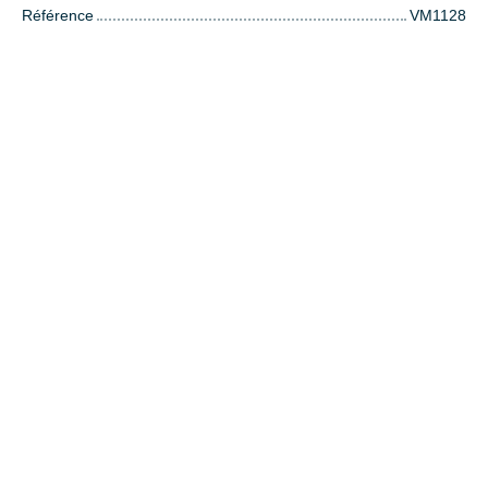
Référence
VM1128
+
−