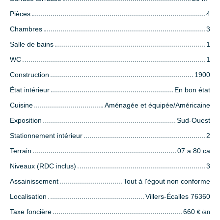
Pièces
4
Chambres
3
Salle de bains
1
WC
1
Construction
1900
État intérieur
En bon état
Cuisine
Aménagée et équipée/Américaine
Exposition
Sud-Ouest
Stationnement intérieur
2
Terrain
07 a 80 ca
Niveaux (RDC inclus)
3
Assainissement
Tout à l'égout non conforme
Localisation
Villers-Écalles 76360
Taxe foncière
660
€ /an