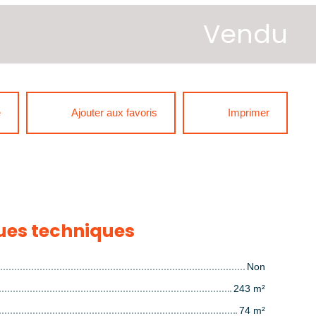
Vendu
e
Ajouter aux favoris
Imprimer
ues techniques
Non
243
m²
74
m²