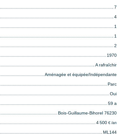
7
4
1
1
2
1970
A rafraîchir
Aménagée et équipée/Indépendante
Parc
Oui
59 a
Bois-Guillaume-Bihorel 76230
4 500
€ /an
ML144