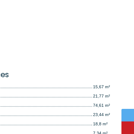
ces
15,67 m²
21,77 m²
74,61 m²
23,44 m²
18,8 m²
7,34 m²