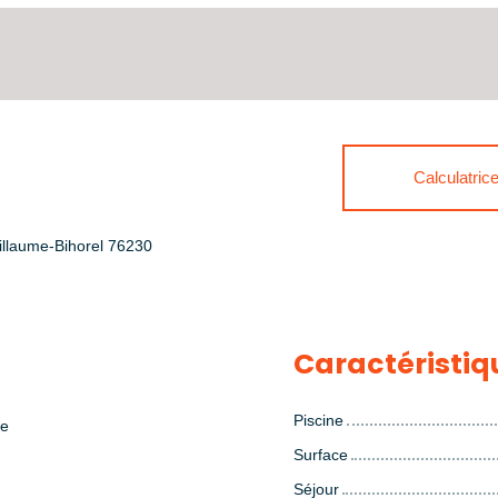
Calculatric
illaume-Bihorel 76230
Caractéristiq
Piscine
e
Surface
Séjour