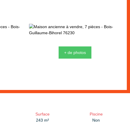
+ de photos
Surface
Piscine
243
m²
Non