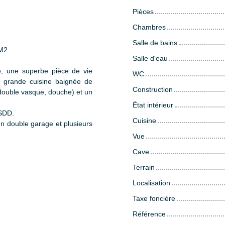
Pièces
Chambres
Salle de bains
M2.
Salle d'eau
, une superbe pièce de vie
WC
grande cuisine baignée de
Construction
 double vasque, douche) et un
État intérieur
 SDD.
Cuisine
n double garage et plusieurs
Vue
Cave
Terrain
Localisation
Taxe foncière
Référence