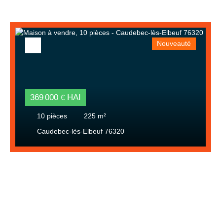
Nouveauté
369 000
HAI
€
10
pièces
225
m²
Caudebec-lès-Elbeuf 76320