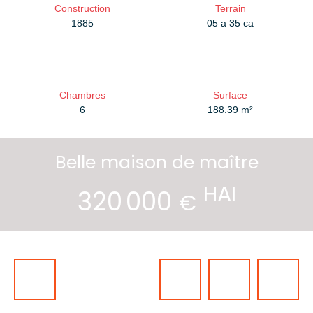
Construction
Terrain
1885
05 a 35 ca
Chambres
Surface
6
188.39
m²
Belle maison de maître
HAI
320 000
€