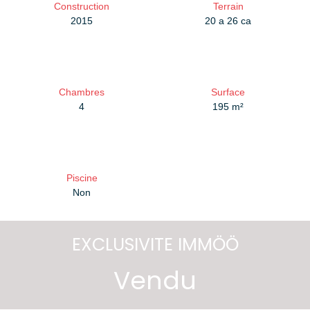
Construction
Terrain
2015
20 a 26 ca
Chambres
Surface
4
195
m²
Piscine
Non
EXCLUSIVITE IMMÖÖ
Vendu