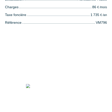
Charges
86
€ /mois
Taxe foncière
1 735
€ /an
Référence
VM796