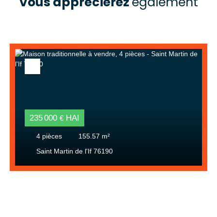
Vous apprécierez
également
235 000
HAI
€
4
pièces
155.57
m²
Saint Martin de l'If 76190