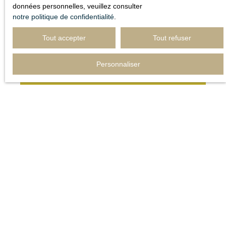
données personnelles, veuillez consulter
notre politique de confidentialité
.
Tout accepter
Tout refuser
Adresse de votre bien
Personnaliser
Estimer mon bien