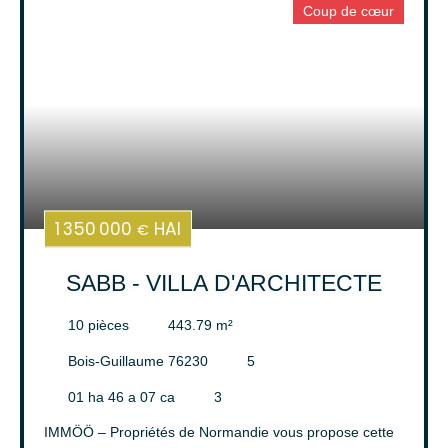
Coup de cœur
Surface min (m²)
Rechercher
1 350 000
HAI
€
SABB - VILLA D'ARCHITECTE
10
pièces
443.79
m²
Bois-Guillaume 76230
5
01 ha 46 a 07 ca
3
IMMÖÖ – Propriétés de Normandie vous propose cette