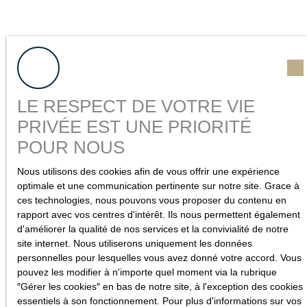
LE RESPECT DE VOTRE VIE
PRIVÉE EST UNE PRIORITÉ
POUR NOUS
Nous utilisons des cookies afin de vous offrir une expérience
Vous souhaitez faire
optimale et une communication pertinente sur notre site. Grace à
estimer
votre bien ?
ces technologies, nous pouvons vous proposer du contenu en
rapport avec vos centres d'intérêt. Ils nous permettent également
d'améliorer la qualité de nos services et la convivialité de notre
Besoin de connaître la valeur du bien dont vous êtes
site internet. Nous utiliserons uniquement les données
propriétaire ? Nous réalisons cette évaluation pour vous,
personnelles pour lesquelles vous avez donné votre accord. Vous
dans les règles de l'art, avec dossier complet.
pouvez les modifier à n'importe quel moment via la rubrique
″Gérer les cookies″ en bas de notre site, à l'exception des cookies
Bénéficiez d'un
prix de référence
pour la future vente de
essentiels à son fonctionnement. Pour plus d'informations sur vos
votre appartement ou maison en Seine-Maritime.