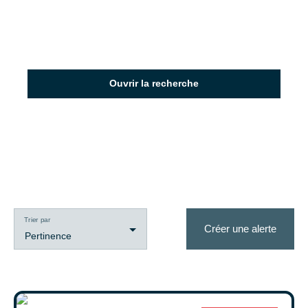
Ouvrir la recherche
Type d'offre
Vente
Type de bien
Maison Contemporaine
Trier par
Créer une alerte
Localisation
Pertinence
Bois-Guillaume (76230)
Budget max (€)