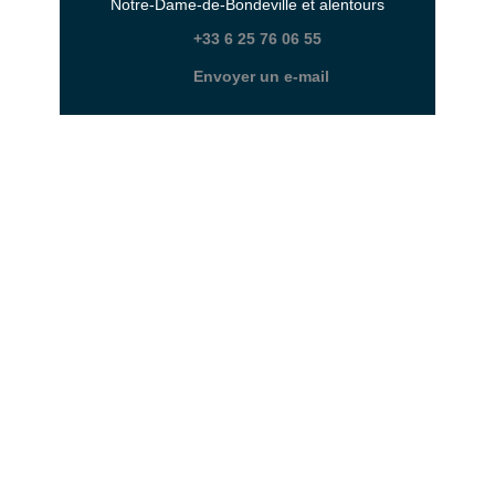
Notre-Dame-de-Bondeville et alentours
+33 6 25 76 06 55
Envoyer un e-mail