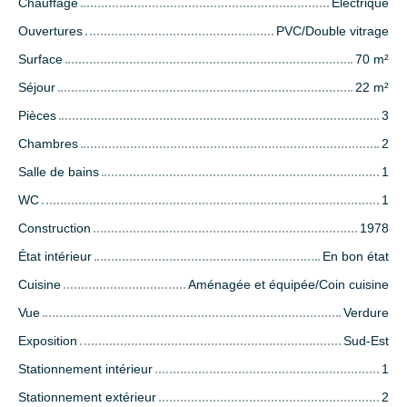
Chauffage
Electrique
Ouvertures
PVC/Double vitrage
Surface
70
m²
Séjour
22
m²
Pièces
3
Chambres
2
Salle de bains
1
WC
1
Construction
1978
État intérieur
En bon état
Cuisine
Aménagée et équipée/Coin cuisine
Vue
Verdure
Exposition
Sud-Est
Stationnement intérieur
1
Stationnement extérieur
2