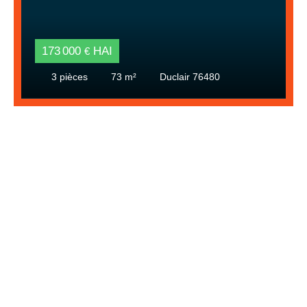
173 000
HAI
€
3
pièces
73
m²
Duclair 76480