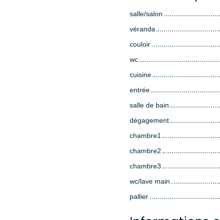
salle/salon
véranda
couloir
wc
cuisine
entrée
salle de bain
dégagement
chambre1
chambre2
chambre3
wc/lave main
pallier