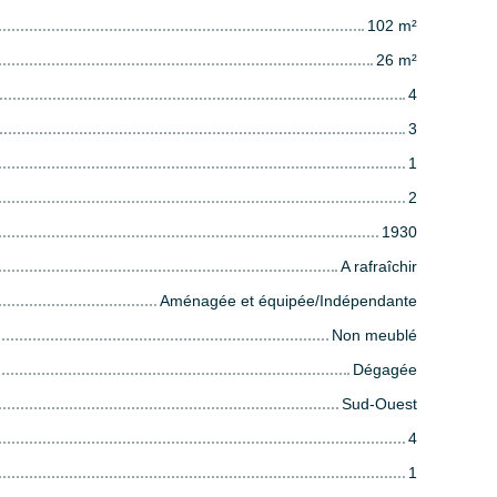
102
m²
26
m²
4
3
1
2
1930
A rafraîchir
Aménagée et équipée/Indépendante
Non meublé
Dégagée
Sud-Ouest
4
1