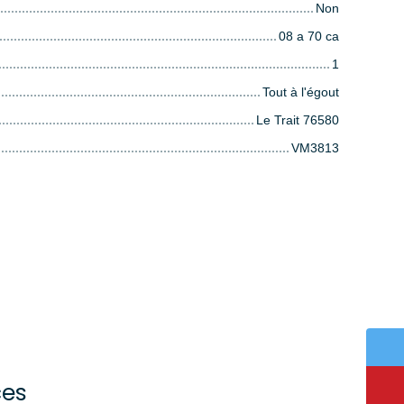
Non
08 a 70 ca
1
Tout à l'égout
Le Trait 76580
VM3813
ces