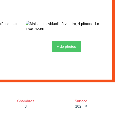
+ de photos
Chambres
Surface
3
102
m²