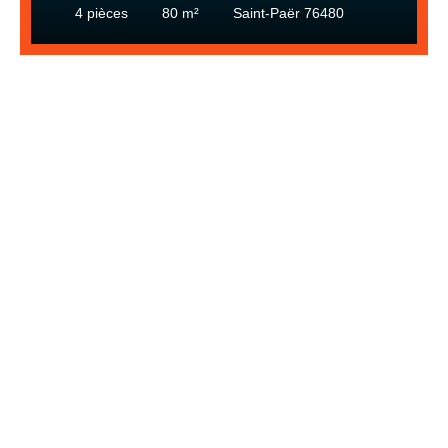
4
pièces
80
m²
Saint-Paër 76480