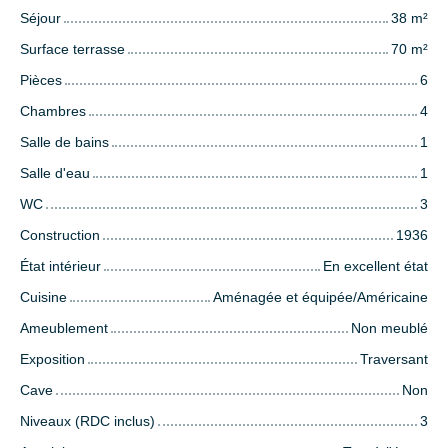
Séjour
38
m²
Surface terrasse
70
m²
Pièces
6
Chambres
4
Salle de bains
1
Salle d'eau
1
WC
3
Construction
1936
État intérieur
En excellent état
Cuisine
Aménagée et équipée/Américaine
Ameublement
Non meublé
Exposition
Traversant
Cave
Non
Niveaux (RDC inclus)
3