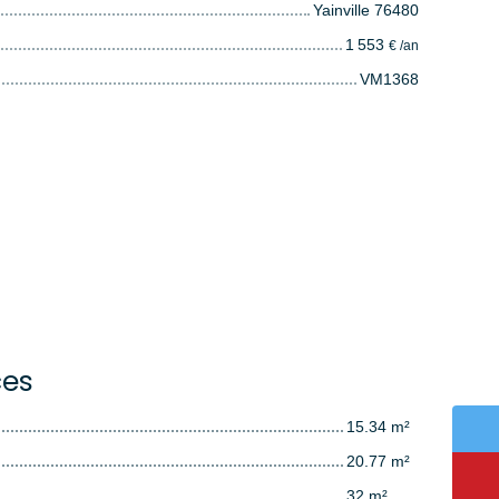
Yainville 76480
1 553
€ /an
VM1368
ces
15.34 m²
20.77 m²
32 m²