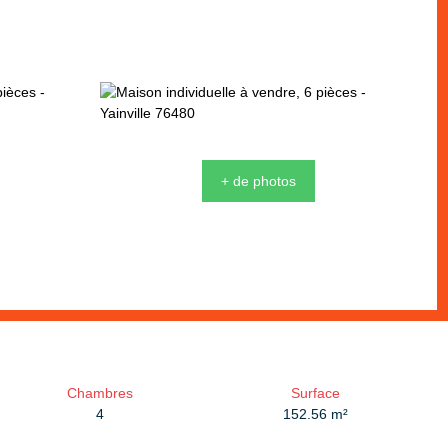
+ de photos
Chambres
Surface
4
152.56
m²