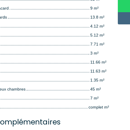
acard
9 m²
ards
13.8 m²
4.12 m²
5.12 m²
7.71 m²
3 m²
11.66 m²
11.63 m²
1.35 m²
deux chambres
45 m²
7 m²
complet m²
complémentaires