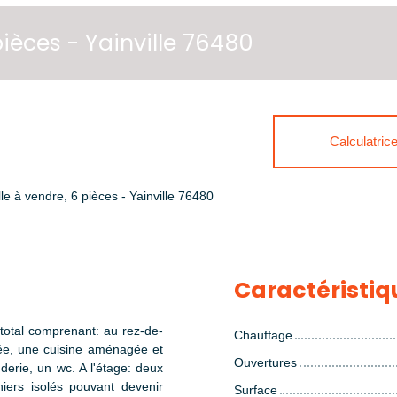
pièces - Yainville 76480
Calculatric
le à vendre, 6 pièces - Yainville 76480
Caractéristiq
total comprenant: au rez-de-
Chauffage
ée, une cuisine aménagée et
Ouvertures
erie, un wc. A l'étage: deux
iers isolés pouvant devenir
Surface