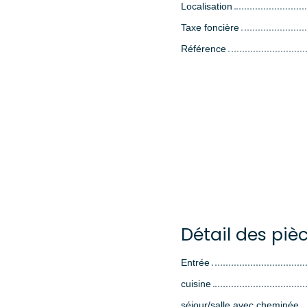
Localisation
Taxe foncière
Référence
Détail des piè
Entrée
cuisine
séjour/salle avec cheminée