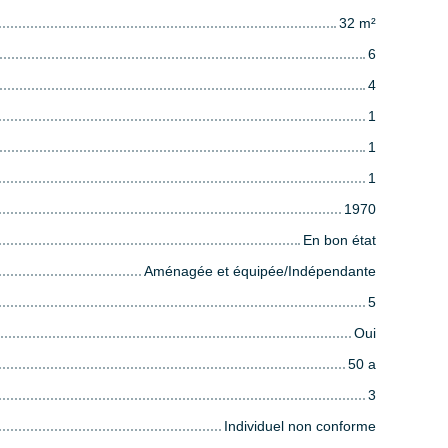
32
m²
6
4
1
1
1
1970
En bon état
Aménagée et équipée/Indépendante
5
Oui
50 a
3
Individuel non conforme