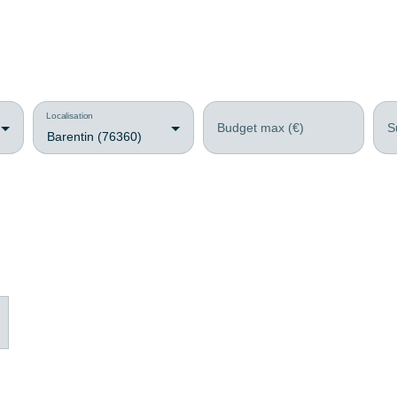
Localisation
Budget max (€)
S
Barentin (76360)