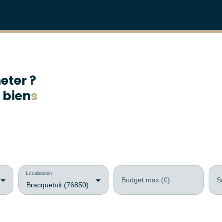
eter ?
 bien
s
Localisation
Budget max (€)
S
Bracquetuit (76850)