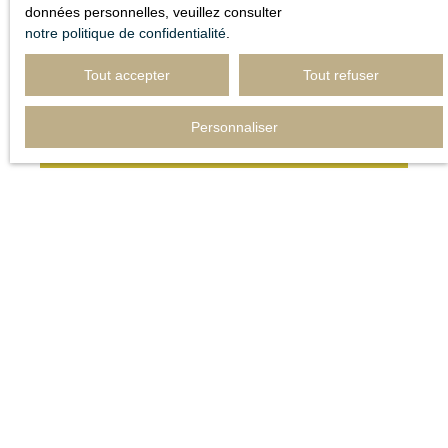
données personnelles, veuillez consulter
notre politique de confidentialité
.
Tout accepter
Tout refuser
Adresse de votre bien
Personnaliser
Estimer mon bien