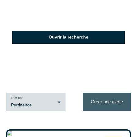
Ouvrir la recherche
Type d'offre
Vente
Type de bien
Maison Individuelle
Trier par
Créer une alerte
Localisation
Pertinence
Carville-la-Folletière (76190)
Budget max (€)