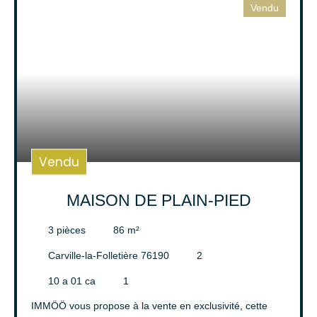
Vendu
Surface min (m²)
Rechercher
Vendu
MAISON DE PLAIN-PIED
3
pièces
86
m²
Carville-la-Folletière 76190
2
10 a 01 ca
1
IMMÖÖ vous propose à la vente en exclusivité, cette