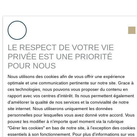
LE RESPECT DE VOTRE VIE
PRIVÉE EST UNE PRIORITÉ
POUR NOUS
Nous utilisons des cookies afin de vous offrir une expérience
Vous souhaitez faire
optimale et une communication pertinente sur notre site. Grace à
estimer
votre bien ?
ces technologies, nous pouvons vous proposer du contenu en
rapport avec vos centres d'intérêt. Ils nous permettent également
d'améliorer la qualité de nos services et la convivialité de notre
Besoin de connaître la valeur du bien dont vous êtes
site internet. Nous utiliserons uniquement les données
propriétaire ? Nous réalisons cette évaluation pour vous,
personnelles pour lesquelles vous avez donné votre accord. Vous
dans les règles de l'art, avec dossier complet.
pouvez les modifier à n'importe quel moment via la rubrique
″Gérer les cookies″ en bas de notre site, à l'exception des cookies
Bénéficiez d'un
prix de référence
pour la future vente de
essentiels à son fonctionnement. Pour plus d'informations sur vos
votre appartement ou maison en Seine-Maritime.