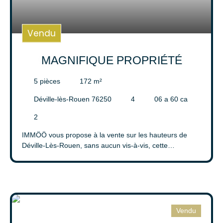
Vendu
MAGNIFIQUE PROPRIÉTÉ
5
pièces
172
m²
Déville-lès-Rouen 76250
4
06 a 60 ca
2
IMMÖÖ vous propose à la vente sur les hauteurs de
Déville-Lès-Rouen, sans aucun vis-à-vis, cette
magnifique propriété de 172 m² avec piscine, jacuzzi et
dépendances. Cette somptueuse demeure, vous offre
un véritable havre de paix offrant une vue imprenable
sur la ville et ses environs. Cette propriété d'exception
propose un style de vie raffiné et confortable, avec des
aménagements haut de gamme et une attention
Vendu
particulière portée aux détails. Cette maison