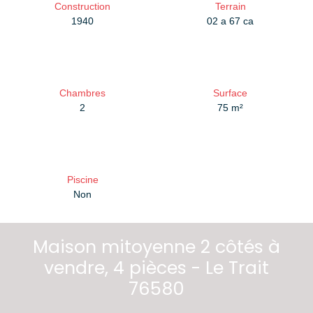
Construction
Terrain
1940
02 a 67 ca
Chambres
Surface
2
75
m²
Piscine
Non
Maison mitoyenne 2 côtés à
vendre, 4 pièces - Le Trait
76580