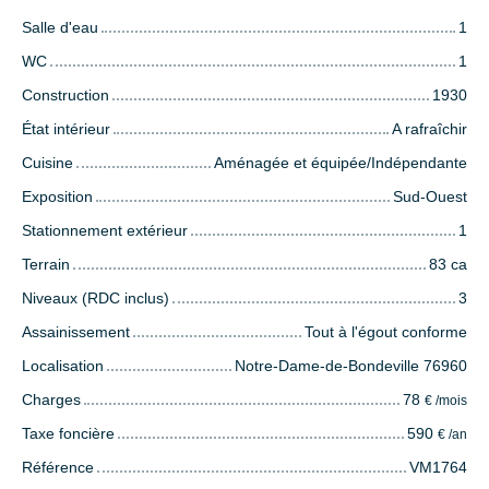
Salle d'eau
1
WC
1
Construction
1930
État intérieur
A rafraîchir
Cuisine
Aménagée et équipée/Indépendante
Exposition
Sud-Ouest
Stationnement extérieur
1
Terrain
83 ca
Niveaux (RDC inclus)
3
Assainissement
Tout à l'égout conforme
Localisation
Notre-Dame-de-Bondeville 76960
Charges
78
€ /mois
Taxe foncière
590
€ /an
Référence
VM1764