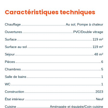
Caractéristiques techniques
Chauffage
Au sol, Pompe à chaleur
Ouvertures
PVC/Double vitrage
Surface
119
m²
Surface au sol
119
m²
Séjour
48
m²
Pièces
6
Chambres
5
Salle de bains
1
WC
1
Construction
2023
État intérieur
Neuf
Cuisine
Aménagée et équipée/Coin cuisine