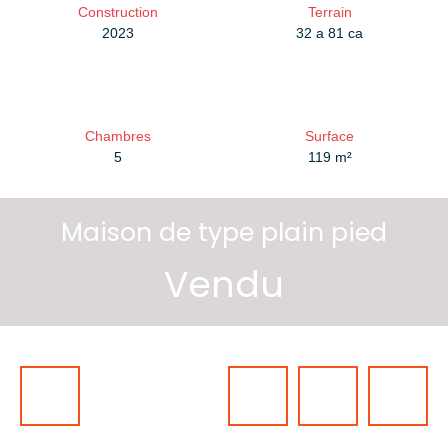
Construction
Terrain
2023
32 a 81 ca
Chambres
Surface
5
119
m²
Maison de type plain pied
Vendu