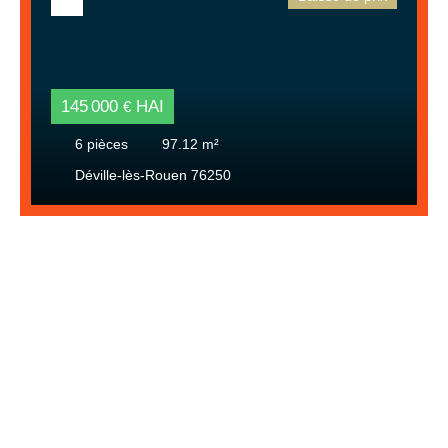
145 000
HAI
€
6
pièces
97.12
m²
Déville-lès-Rouen 76250