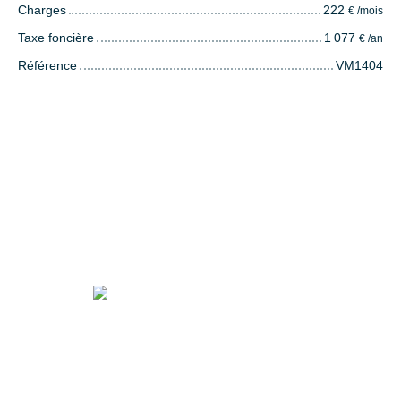
Charges
222
€ /mois
Taxe foncière
1 077
€ /an
Référence
VM1404