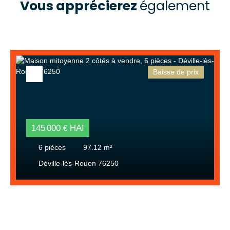
Vous apprécierez
également
Baisse de prix
145 000
HAI
€
6
pièces
97.12
m²
Déville-lès-Rouen 76250