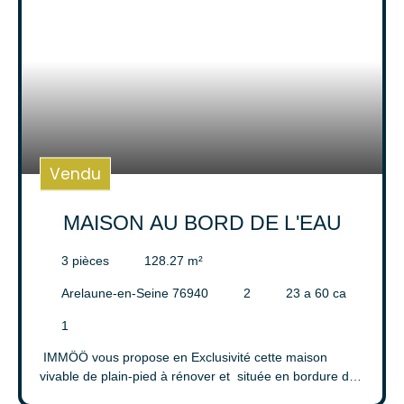
sur une belle parcelle de terrain de 1650m2 agrémentée
en un jardin clos et arboré. Une terrasse carrelée avec
pergola et barbecue complète le tout. Le bien est équipé
en eau, électricité, assainissement individuel. Les
informations sur les risques auxquels ce bien est exposé
sont disponibles sur le site Géorisques : www.
georisques. gouv. fr. N'hésitez pas à contacter l'un de
nos négociateurs immobilier pour obtenir plus de
renseignements sur cette maison à vendre à Arelaune-
Vendu
en-Seine.
MAISON AU BORD DE L'EAU
3
pièces
128.27
m²
Arelaune-en-Seine 76940
2
23 a 60 ca
1
IMMÖÖ vous propose en Exclusivité cette maison
vivable de plain-pied à rénover et située en bordure de
seine. Ce bien est édifié sur une parcelle de terrain de