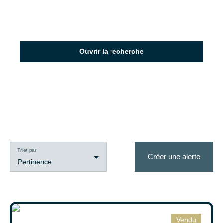
Ouvrir la recherche
Type d'offre
Vente
Type de bien
Maison
Trier par
Créer une alerte
Localisation
Pertinence
Eslettes (76710)
Budget max (€)
Vendu