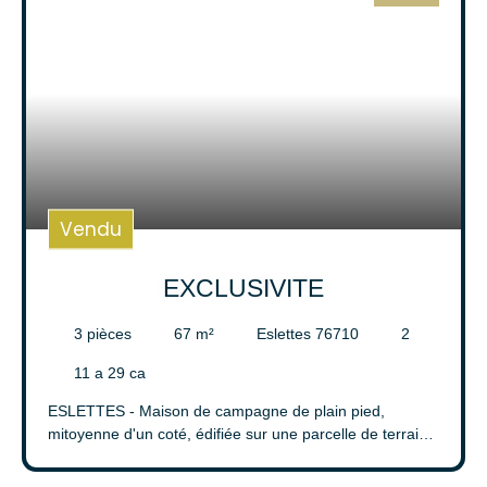
Surface min (m²)
Rechercher
Vendu
EXCLUSIVITE
3
pièces
67
m²
Eslettes 76710
2
11 a 29 ca
ESLETTES - Maison de campagne de plain pied,
mitoyenne d'un coté, édifiée sur une parcelle de terrain
de 1129 m2. Elle se compose d'un bel espace de vie
ouvert sur une cuisine aménagée et équipée, deux