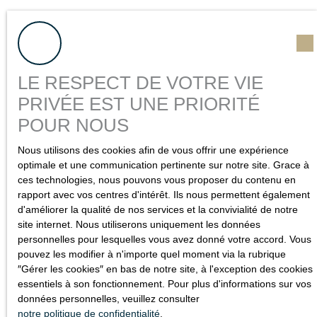
LE RESPECT DE VOTRE VIE
PRIVÉE EST UNE PRIORITÉ
POUR NOUS
Vous souhaitez faire
Nous utilisons des cookies afin de vous offrir une expérience
estimer
votre bien ?
optimale et une communication pertinente sur notre site. Grace à
ces technologies, nous pouvons vous proposer du contenu en
rapport avec vos centres d'intérêt. Ils nous permettent également
Besoin de connaître la valeur du bien dont vous êtes
d'améliorer la qualité de nos services et la convivialité de notre
propriétaire ? Nous réalisons cette évaluation pour vous,
site internet. Nous utiliserons uniquement les données
dans les règles de l'art, avec dossier complet.
personnelles pour lesquelles vous avez donné votre accord. Vous
pouvez les modifier à n'importe quel moment via la rubrique
Bénéficiez d'un
prix de référence
pour la future vente de
″Gérer les cookies″ en bas de notre site, à l'exception des cookies
votre appartement ou maison en Seine-Maritime.
essentiels à son fonctionnement. Pour plus d'informations sur vos
données personnelles, veuillez consulter
notre politique de confidentialité
.