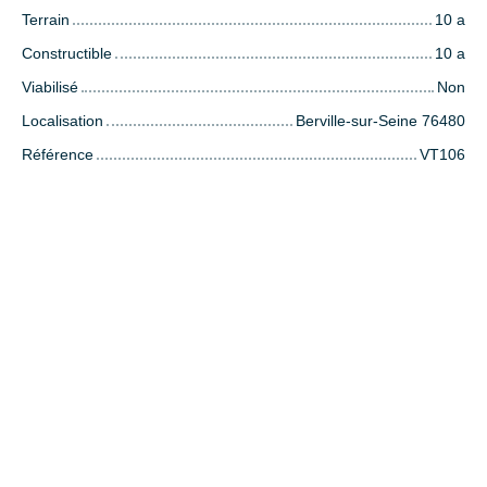
Terrain
10 a
Constructible
10 a
Viabilisé
Non
Localisation
Berville-sur-Seine 76480
Référence
VT106