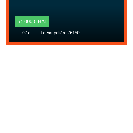
75 000
HAI
€
07 a
La Vaupalière 76150