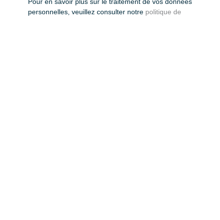
Pour en savoir plus sur le traitement de vos données
personnelles, veuillez consulter notre
politique de
confidentialité
.
Recevoir des annonces
JE RECHERCHE UN BIEN
Vente maison Duclair (76480)
Vente maison Le Houlme (76770)
Vente maison individuelle Notre-Dame-de-Bondeville (76960)