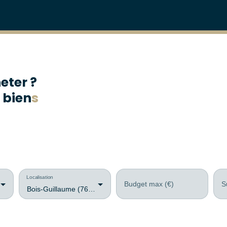
eter ?
 bien
s
Localisation
Budget max (€)
S
Bois-Guillaume (76230)