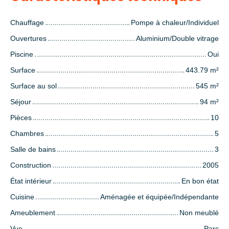
Chauffage
Pompe à chaleur/Individuel
Ouvertures
Aluminium/Double vitrage
Piscine
Oui
Surface
443.79
m²
Surface au sol
545
m²
Séjour
94
m²
Pièces
10
Chambres
5
Salle de bains
3
Construction
2005
État intérieur
En bon état
Cuisine
Aménagée et équipée/Indépendante
Ameublement
Non meublé
Vue
Parc