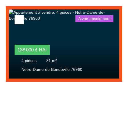
A voir absolument
138 000
HAI
€
4
pièces
81
m²
Notre-Dame-de-Bondeville 76960