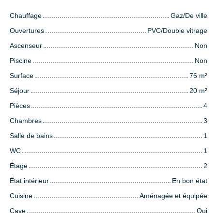
Chauffage
Gaz/De ville
Ouvertures
PVC/Double vitrage
Ascenseur
Non
Piscine
Non
Surface
76
m²
Séjour
20
m²
Pièces
4
Chambres
3
Salle de bains
1
WC
1
Étage
2
État intérieur
En bon état
Cuisine
Aménagée et équipée
Cave
Oui