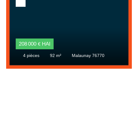
208 000
HAI
€
4
pièces
92
m²
Malaunay 76770