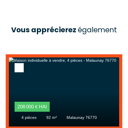
Vous apprécierez
également
208 000
HAI
€
4
pièces
92
m²
Malaunay 76770