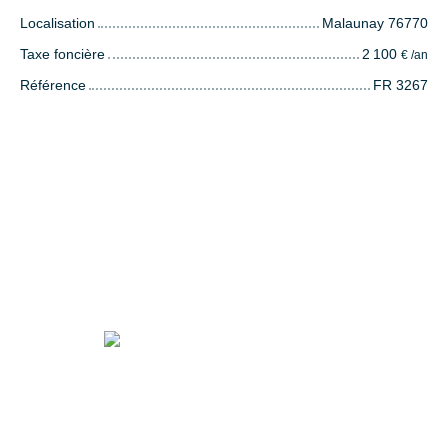
Localisation
Malaunay 76770
Taxe foncière
2 100
€ /an
Référence
FR 3267