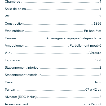
Chambres
4
Salle de bains
1
WC
2
Construction
1986
État intérieur
En bon état
Cuisine
Aménagée et équipée/Indépendante
Ameublement
Partiellement meublé
Vue
Verdure
Exposition
Sud
Stationnement intérieur
2
Stationnement extérieur
2
Cave
Non
Terrain
07 a 42 ca
Niveaux (RDC inclus)
2
Assainissement
Tout à l'égout