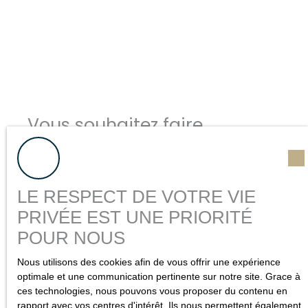
Vous souhaitez faire
estimer
votre bien ?
Besoin de connaître la valeur du bien dont vous êtes
propriétaire ? Nous réalisons cette évaluation pour vous,
LE RESPECT DE VOTRE VIE
dans les règles de l'art, avec dossier complet.
PRIVÉE EST UNE PRIORITÉ
POUR NOUS
Bénéficiez d'un
prix de référence
pour la future vente de
votre appartement ou maison en Seine-Maritime.
Nous utilisons des cookies afin de vous offrir une expérience
optimale et une communication pertinente sur notre site. Grace à
ces technologies, nous pouvons vous proposer du contenu en
rapport avec vos centres d'intérêt. Ils nous permettent également
Adresse de votre bien