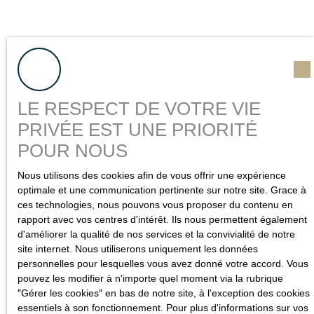
LE RESPECT DE VOTRE VIE
PRIVÉE EST UNE PRIORITÉ
POUR NOUS
Nous utilisons des cookies afin de vous offrir une expérience
Vous souhaitez faire
optimale et une communication pertinente sur notre site. Grace à
estimer
votre bien ?
ces technologies, nous pouvons vous proposer du contenu en
rapport avec vos centres d'intérêt. Ils nous permettent également
d'améliorer la qualité de nos services et la convivialité de notre
Besoin de connaître la valeur du bien dont vous êtes
site internet. Nous utiliserons uniquement les données
propriétaire ? Nous réalisons cette évaluation pour vous,
personnelles pour lesquelles vous avez donné votre accord. Vous
dans les règles de l'art, avec dossier complet.
pouvez les modifier à n'importe quel moment via la rubrique
″Gérer les cookies″ en bas de notre site, à l'exception des cookies
Bénéficiez d'un
prix de référence
pour la future vente de
essentiels à son fonctionnement. Pour plus d'informations sur vos
votre appartement ou maison en Seine-Maritime.