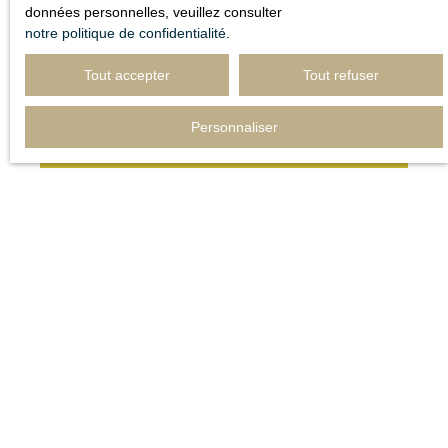
données personnelles, veuillez consulter
notre politique de confidentialité
.
Tout accepter
Tout refuser
Adresse de votre bien
Personnaliser
Estimer mon bien