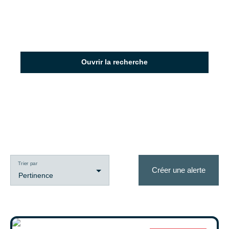
Ouvrir la recherche
Type d'offre
Vente
Type de bien
Maison
Trier par
Créer une alerte
Localisation
Pertinence
Le Mesnil-Esnard (76240)
Budget max (€)