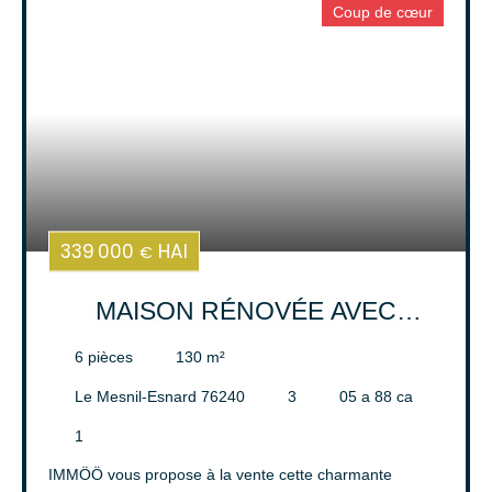
Coup de cœur
Surface min (m²)
Rechercher
339 000
HAI
€
MAISON RÉNOVÉE AVEC
DÉPENDANCE - MESNIL-
6
pièces
130
m²
ESNARD
Le Mesnil-Esnard 76240
3
05 a 88 ca
1
IMMÖÖ vous propose à la vente cette charmante