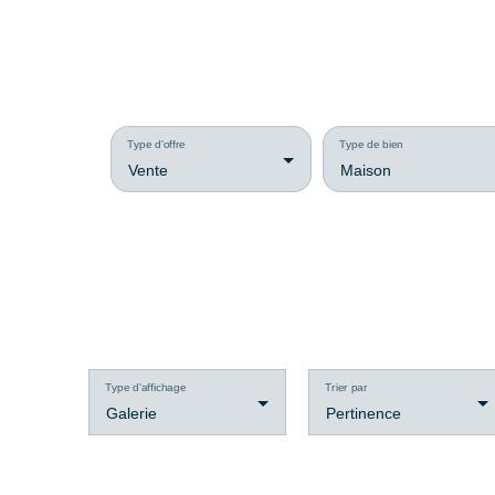
Type d'offre
Type de bien
Vente
Maison
Type d'affichage
Trier par
Galerie
Pertinence