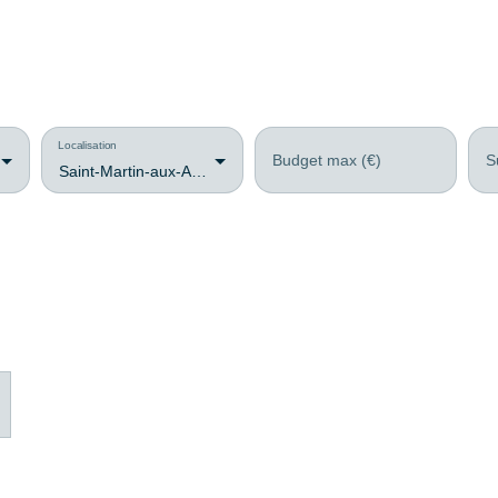
Localisation
Budget max (€)
S
Saint-Martin-aux-Arbres (76760)